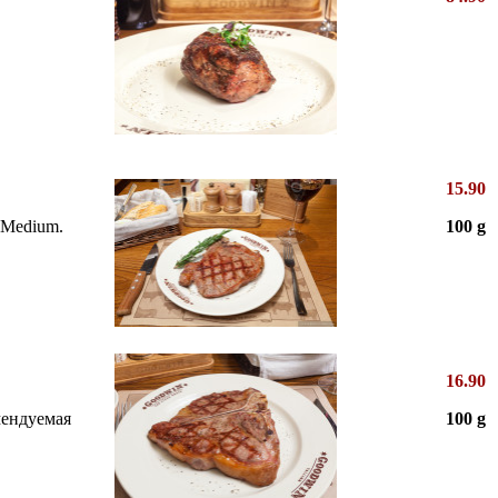
15.90
 Medium.
100 g
16.90
омендуемая
100 g