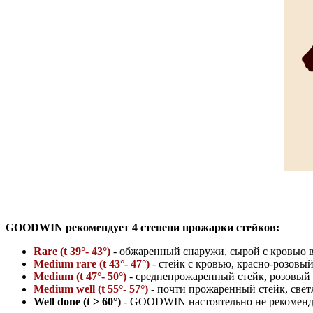
GOODWIN рекомендует 4 степени прожарки стейков:
Rare (t 39°- 43°)
- обжаренный снаружи, сырой с кровью 
Medium rare (t 43°- 47°)
- стейк с кровью, красно-розовы
Medium (t 47°- 50°)
- среднепрожаренный стейк, розовый 
Medium well (t 55°- 57°)
- почти прожаренный стейк, све
Well done (t > 60°)
- GOODWIN настоятельно не рекоменд