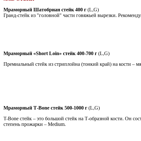
Мраморный Шатобриан стейк 400 г
(L,G)
Гранд-стейк из "головной" части говяжьей вырезки. Рекоменд
Мраморный «Short Loin» стейк 400-700 г
(L,G)
Премиальный стейк из стриплойна (тонкий край) на кости – 
Мраморный Т-Bone стейк 500-1000 г
(L,G)
T-Bone cтейк – это большой стейк на Т-образной кости. Он сост
степень прожарки – Medium.