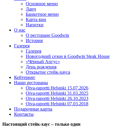
Основное меню
Ланч
Банкетное меню
Карта вин
Напитки
О нас
О ресторане Goodwin
История
Галерея
Галерея
Новогодний сезон в Goodwin Steak House
«Чёрный Ангус»
День рождения
Открытие стейк-хауса
Кейтеринг
Наши рестораны
Oiva-raportti Helsinki 15.07.2026
Oiva-raportti Helsinki 31.03.2025
Oiva-raportti Helsinki 26.10.2023
Oiva-raportti Helsinki 07.03.2018
Подарочные карты
Контакты
Настоящий стейк-хаус – только один