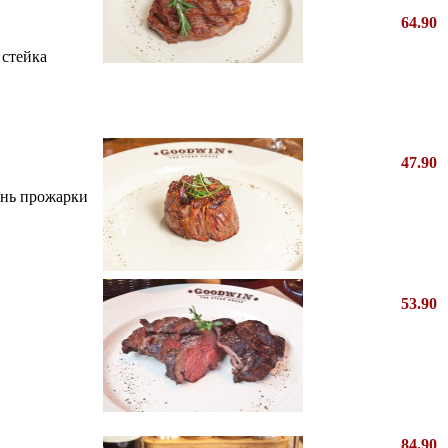
64.90
 стейка
47.90
пень прожарки
53.90
84.90