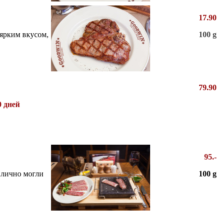
17.90
 ярким вкусом,
100 g
79
.90
0 дней
95.-
 лично могли
100 g