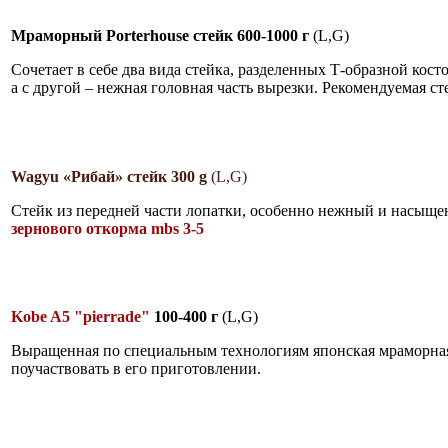
Мраморный Porterhouse стейк 600-1000 г
(L,G)
Cочетает в себе два вида стейка, разделенных Т-образной кост
а с другой – нежная головная часть вырезки. Рекомендуемая с
Wagyu «Рибай» стейк 300 g
(L,G)
Стейк из передней части лопатки, особенно нежный и насыще
зернового откорма mbs 3-5
Kobe A5 "pierrade"
100-400 г
(L,G)
Выращенная по специальным технологиям японская мраморная 
поучаствовать в его приготовлении.